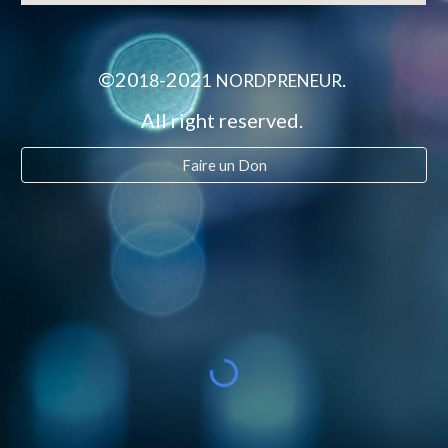
©20
-202
.
18
1
NORDPRENEUR
All right reserved.
Faire un Don